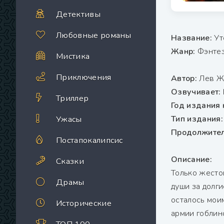
Детективы
Любовные романы
Название:
Ут
Жанр:
Фэнтез
Мистика
Приключения
Автор:
Лев Ж
Озвучивает:
Триллер
Год издания 
Тип издания
Ужасы
Продолжител
Постапокалипсис
Описание:
Сказки
Только жесто
Драмы
души за долги
осталось мои
Исторические
армии гоблино