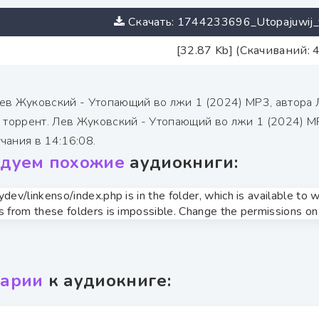
Скачать: 1744233696_Utopajuwij_vo
[32.87 Kb] (Скачиваний: 
ев Жуковский - Утопающий во лжи 1 (2024) МР3, автора
з торрент. Лев Жуковский - Утопающий во лжи 1 (2024) М
чания в 14:16:08.
дуем похожие
аудиокниги:
zydev/linkenso/index.php is in the folder, which is available t
s from these folders is impossible. Change the permissions on t
арии
к аудиокниге: