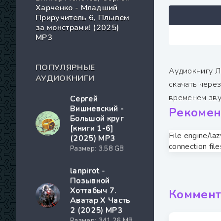
Харченко - Младший
Приручитель 6, Плывём
за монстрами! (2025)
МР3
ПОПУЛЯРНЫЕ
Аудиокнигу Л
АУДИОКНИГИ
скачать чере
временем зву
Сергей
Вишневский -
Рекомен
Большой круг
[книги 1-6]
File engine/la
(2025) MP3
connection file
Размер: 3.58 GB
lanpirot -
Позывной
Хоттабыч 7.
Коммент
Аватар Х Часть
2 (2025) МР3
Размер: 341.26 MB