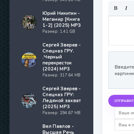
Юрий Никитин -
Мегамир [Книга
1-2] (2025) MP3
Размер: 1.41 GB
Сергей Зверев -
Спецназ ГРУ.
.Черный
перекресток
Введите
(2024) МР3
картинк
Размер: 317.64 MB
Сергей Зверев -
Спецназ ГРУ:
Ледяной захват
ОТПРАВИТ
(2025) МР3
Размер: 294.67 MB
Вел Павлов -
Высшая Речь