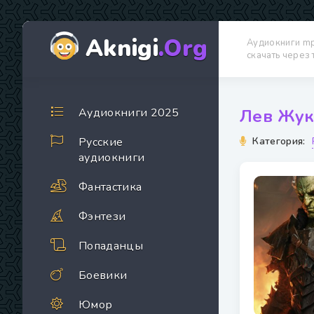
Aknigi
.Org
Аудиокниги m
скачать через
Аудиокниги 2025
Лев Жук
Русские
Категория:
аудиокниги
Фантастика
Фэнтези
Попаданцы
Боевики
Юмор