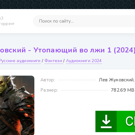
p3
 торрент
овский - Утопающий во лжи 1 (2024)
Русские аудиокниги
/
Фэнтези
/
Аудиокниги 2024
Автор:
Лев Жуковский,
Размер:
782.69 MB