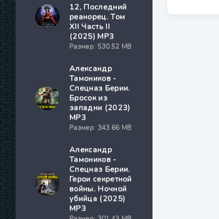
12, Последний
реанорец. Том
XII Часть II
(2025) МР3
Размер: 530.52 MB
Александр
Тамоников -
Спецназ Берии.
Бросок из
западни (2023)
МР3
Размер: 343.66 MB
Александр
Тамоников -
Спецназ Берии.
Герои секретной
войны. Ночной
убийца (2025)
МР3
Размер: 301.43 MB