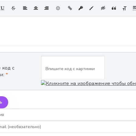
 код с
и:
Ь