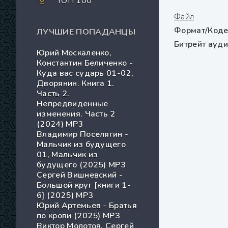
ТОП 100
Файл
Формат/Коде
ЛУЧШИЕ ПОПАДАНЦЫ
Битрейт ауд
Юрий Москаленко,
Константин Беличенко -
Куда вас сударь 01-02,
Дворянин. Книга 1.
Часть 2.
Непредвиденные
изменения. Часть 2
(2024) МР3
Владимир Поселягин -
Мальчик из будущего
01, Мальчик из
будущего (2025) МР3
Сергей Вишневский -
Большой круг [книги 1-
6] (2025) MP3
Юрий Артемьев - Братья
по крови (2025) МР3
Виктор Молотов, Сергей