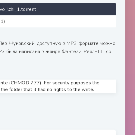
_lzhi_1.torrent
41)
 Лев Жуковский, доступную в MP3 формате можно
Р3 была написана в жанре Фэнтези, РеалРПГ, со
o write (CHMOD 777). For security purposes the
he folder that it had no rights to the write.