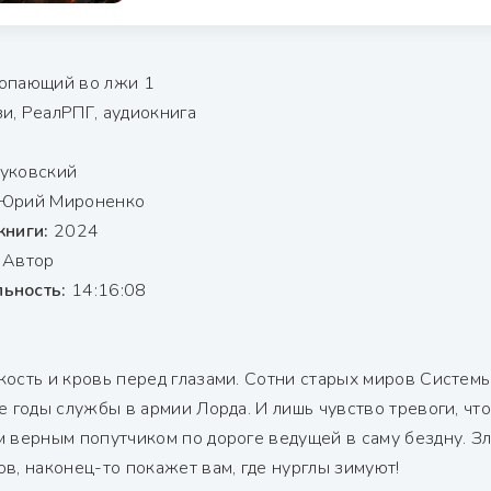
опающий во лжи 1
и, РеалРПГ, аудиокнига
уковский
Юрий Мироненко
книги:
2024
:
Автор
ьность:
14:16:08
кость и кровь перед глазами. Сотни старых миров Систем
е годы службы в армии Лорда. И лишь чувство тревоги, чт
м верным попутчиком по дороге ведущей в саму бездну. З
в, наконец-то покажет вам, где нурглы зимуют!