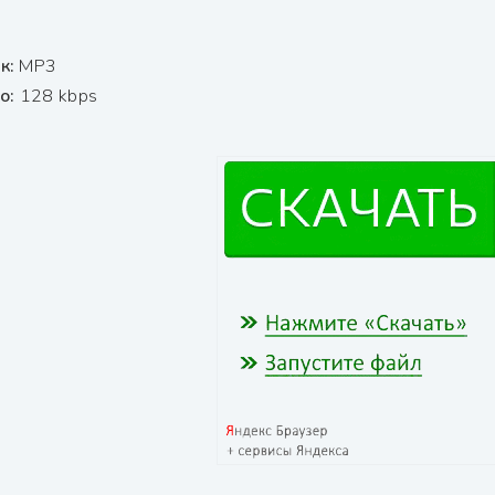
к:
МР3
ио:
128 kbps