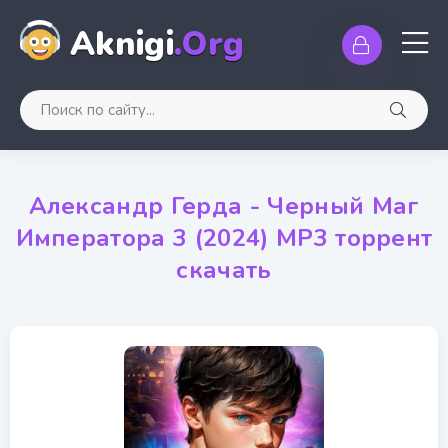
Aknigi
.Org
Александр Герда - Черный Маг
Императора 3 (2024) МР3 торрент
скачать