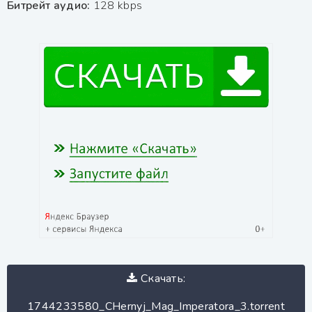
Битрейт аудио:
128 kbps
Скачать:
1744233580_CHernyj_Mag_Imperatora_3.torrent