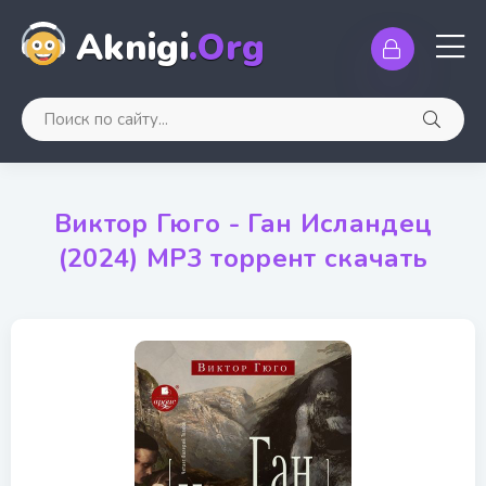
Aknigi
.Org
Виктор Гюго - Ган Исландец
(2024) MP3 торрент скачать