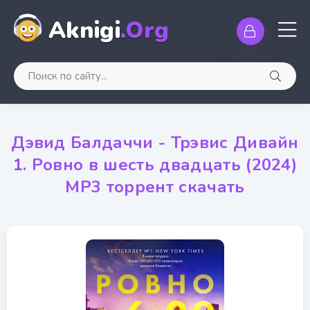
Aknigi
.Org
Дэвид Балдаччи - Трэвис Дивайн
1. Ровно в шесть двадцать (2024)
MP3 торрент скачать