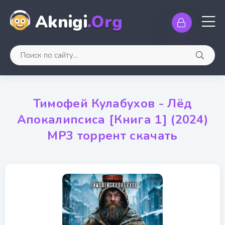
Aknigi
.Org
Тимофей Кулабухов - Лёд
Апокалипсиса [Книга 1] (2024)
MP3 торрент скачать