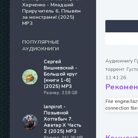
Харченко - Младший
Приручитель 6, Плывём
за монстрами! (2025)
МР3
ПОПУЛЯРНЫЕ
АУДИОКНИГИ
Аудиокнигу Г
Сергей
Вишневский -
торрент. Гус
Большой круг
11:41:26.
[книги 1-6]
Рекомен
(2025) MP3
Размер: 3.58 GB
File engine/la
lanpirot -
connection file
Позывной
Хоттабыч 7.
Аватар Х Часть
2 (2025) МР3
Размер: 341.26 MB