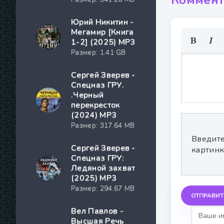
Коммент
Юрий Никитин -
Мегамир [Книга
1-2] (2025) MP3
Размер: 1.41 GB
Сергей Зверев -
Спецназ ГРУ.
.Черный
перекресток
(2024) МР3
Размер: 317.64 MB
Введите
Сергей Зверев -
картинк
Спецназ ГРУ:
Ледяной захват
(2025) МР3
Размер: 294.67 MB
ОТПРАВИТ
Вел Павлов -
Высшая Речь