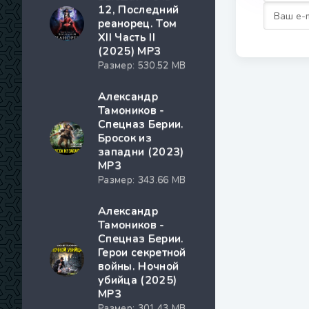
12, Последний
реанорец. Том
XII Часть II
(2025) МР3
Размер: 530.52 MB
Александр
Тамоников -
Спецназ Берии.
Бросок из
западни (2023)
МР3
Размер: 343.66 MB
Александр
Тамоников -
Спецназ Берии.
Герои секретной
войны. Ночной
убийца (2025)
МР3
Размер: 301.43 MB