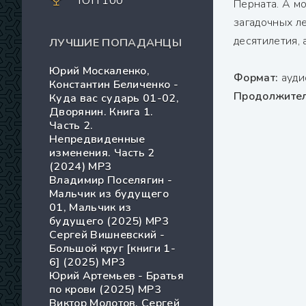
ТОП 100
Перната. А м
загадочных ле
десятилетия, 
ЛУЧШИЕ ПОПАДАНЦЫ
Юрий Москаленко,
Формат:
ауди
Константин Беличенко -
Продолжител
Куда вас сударь 01-02,
Дворянин. Книга 1.
Часть 2.
Непредвиденные
изменения. Часть 2
(2024) МР3
Владимир Поселягин -
Мальчик из будущего
01, Мальчик из
будущего (2025) МР3
Сергей Вишневский -
Большой круг [книги 1-
6] (2025) MP3
Юрий Артемьев - Братья
по крови (2025) МР3
Виктор Молотов, Сергей