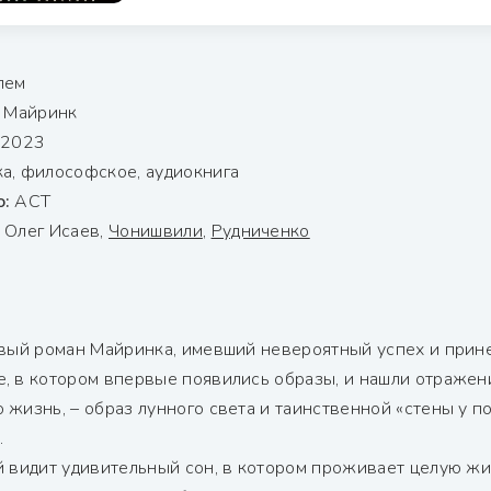
лем
 Майринк
2023
а, философское, аудиокнига
о:
АСТ
Олег Исаев,
Чонишвили
,
Рудниченко
рвый роман Майринка, имевший невероятный успех и прин
, в котором впервые появились образы, и нашли отраже
жизнь, – образ лунного света и таинственной «стены у по
.
й видит удивительный сон, в котором проживает целую жи