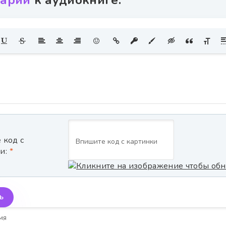
арии
к аудиокниге:
 код с
и:
Ь