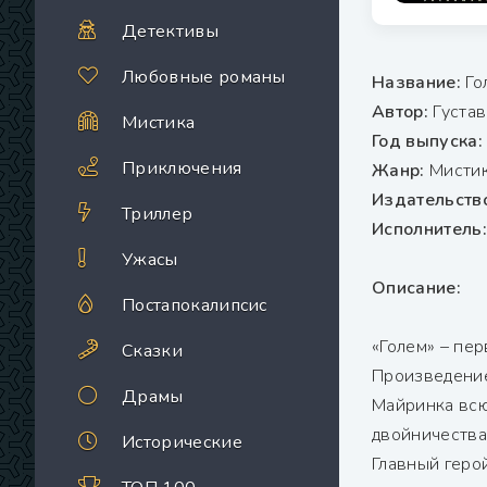
Детективы
Любовные романы
Название:
Го
Автор:
Густав
Мистика
Год выпуска:
Приключения
Жанр:
Мистик
Издательств
Триллер
Исполнитель:
Ужасы
Описание:
Постапокалипсис
«Голем» – пе
Сказки
Произведение
Драмы
Майринка всю 
двойничества
Исторические
Главный геро