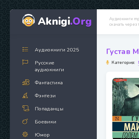
Aknigi
.Org
Аудиокниги m
скачать через
Аудиокниги 2025
Густав М
Русские
Категория:
аудиокниги
Фантастика
Фэнтези
Попаданцы
Боевики
Юмор