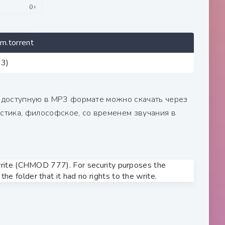
.torrent
13)
к доступную в MP3 формате можно скачать через
истика, философское, со временем звучания в
o write (CHMOD 777). For security purposes the
he folder that it had no rights to the write.