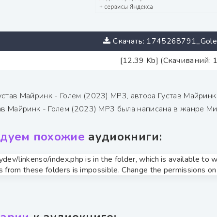
Скачать: 1745268791_Golem
[12.39 Kb] (Скачиваний: 
устав Майринк - Голем (2023) MP3, автора Густав Майрин
тав Майринк - Голем (2023) MP3 была написана в жанре М
дуем похожие
аудиокниги:
zydev/linkenso/index.php is in the folder, which is available t
s from these folders is impossible. Change the permissions on t