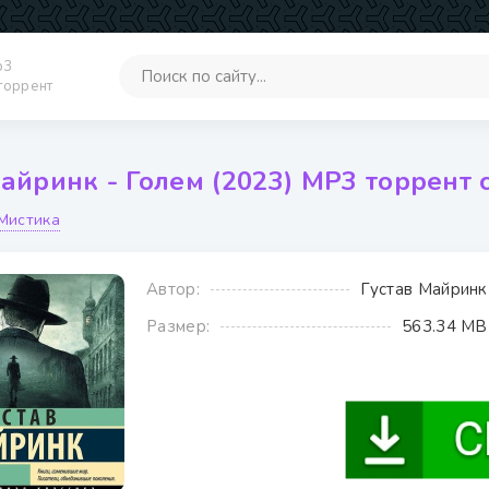
p3
 торрент
айринк - Голем (2023) MP3 торрент 
Мистика
Автор:
Густав Майринк
Размер:
563.34 MB