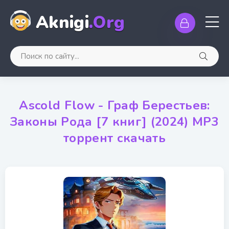
Aknigi
.Org
Ascold Flow - Граф Берестьев:
Законы Рода [7 книг] (2024) МР3
торрент скачать