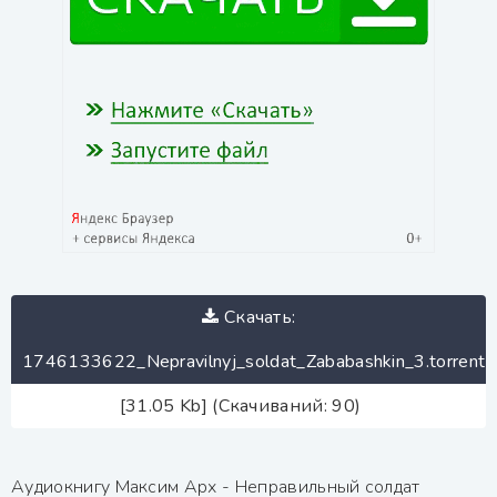
Скачать:
1746133622_Nepravilnyj_soldat_Zababashkin_3.torrent
[31.05 Kb] (Скачиваний: 90)
Аудиокнигу Максим Арх - Неправильный солдат