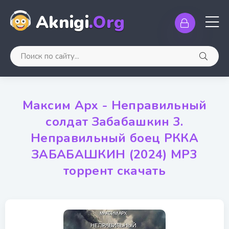
Aknigi
.Org
Максим Арх - Неправильный
солдат Забабашкин 3.
Неправильный боец РККА
ЗАБАБАШКИН (2024) МР3
торрент скачать