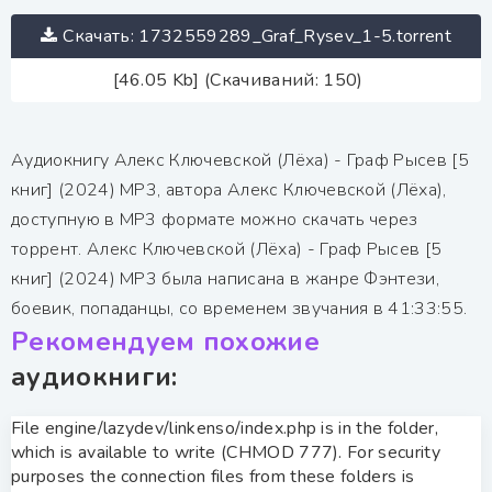
Скачать: 1732559289_Graf_Rysev_1-5.torrent
[46.05 Kb] (Скачиваний: 150)
Аудиокнигу Алекс Ключевской (Лёха) - Граф Рысев [5
книг] (2024) МР3, автора Алекс Ключевской (Лёха),
доступную в MP3 формате можно скачать через
торрент. Алекс Ключевской (Лёха) - Граф Рысев [5
книг] (2024) МР3 была написана в жанре Фэнтези,
боевик, попаданцы, со временем звучания в 41:33:55.
Рекомендуем похожие
аудиокниги:
File engine/lazydev/linkenso/index.php is in the folder,
which is available to write (CHMOD 777). For security
purposes the connection files from these folders is