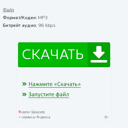
Файл
Формат/Кодек:
МР3
Битрейт аудио:
96 kbps