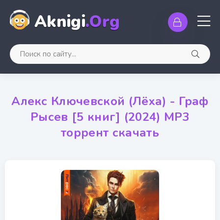
Aknigi
.Org
Алекс Ключевской (Лёха) - Граф
Рысев [5 книг] (2024) МР3
торрент скачать