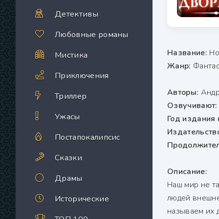
Детективы
Любовные романы
Название:
Но
Мистика
Жанр:
Фантас
Приключения
Авторы:
Андр
Триллер
Озвучивают
Ужасы
Год издания 
Издательств
Постапокалипсис
Продолжител
Сказки
Описание:
Драмы
Наш мир не та
людей внешне
Исторические
называем их д