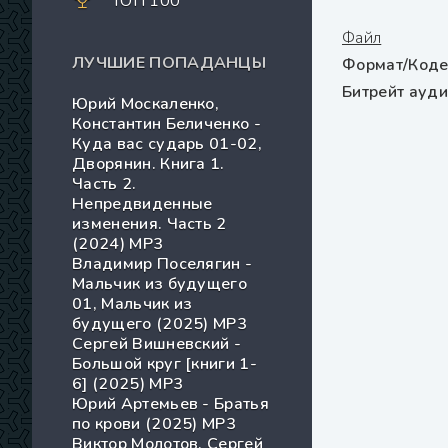
ТОП 100
Файл
ЛУЧШИЕ ПОПАДАНЦЫ
Формат/Коде
Битрейт ауд
Юрий Москаленко,
Константин Беличенко -
Куда вас сударь 01-02,
Дворянин. Книга 1.
Часть 2.
Непредвиденные
изменения. Часть 2
(2024) МР3
Владимир Поселягин -
Мальчик из будущего
01, Мальчик из
будущего (2025) МР3
Сергей Вишневский -
Большой круг [книги 1-
6] (2025) MP3
Юрий Артемьев - Братья
по крови (2025) МР3
Виктор Молотов, Сергей