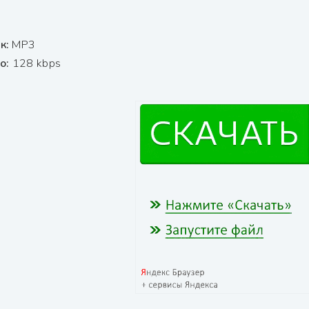
к:
МР3
ио:
128 kbps