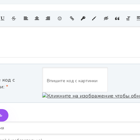
 код с
и:
Ь