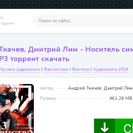
p3
 торрент
Ткачев, Дмитрий Лим - Носитель сим
Р3 торрент скачать
Русские аудиокниги
/
Фантастика
/
Фэнтези
/
Аудиокниги 2024
Автор:
Андрей Ткачев, Дмитрий Лим
Размер:
461.26 MB