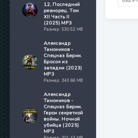
12, Последний
реанорец. Том
XII Часть II
(2025) МР3
Размер: 530.52 MB
Александр
Тамоников -
Спецназ Берии.
Бросок из
западни (2023)
МР3
Размер: 343.66 MB
Александр
Тамоников -
Спецназ Берии.
Герои секретной
войны. Ночной
убийца (2025)
МР3
Размер: 301.43 MB