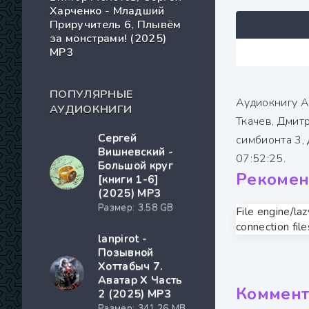
Харченко - Младший
Приручитель 6, Плывём
за монстрами! (2025)
МР3
ПОПУЛЯРНЫЕ
Аудиокнигу А
АУДИОКНИГИ
Ткачев, Дмит
Сергей
симбионта 3,
Вишневский -
07:52:25.
Большой круг
Рекомен
[книги 1-6]
(2025) MP3
Размер: 3.58 GB
File engine/la
connection file
lanpirot -
Позывной
Хоттабыч 7.
Аватар Х Часть
Коммент
2 (2025) МР3
Размер: 341.26 MB