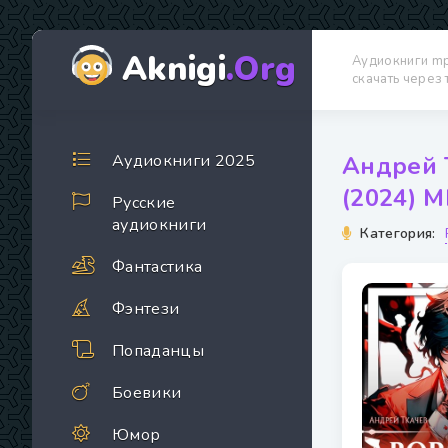
Aknigi
.Org
Аудиокниги m
скачать через
Аудиокниги 2025
Андрей 
(2024) М
Русские
аудиокниги
Категория:
Фантастика
Фэнтези
Попаданцы
Боевики
Юмор