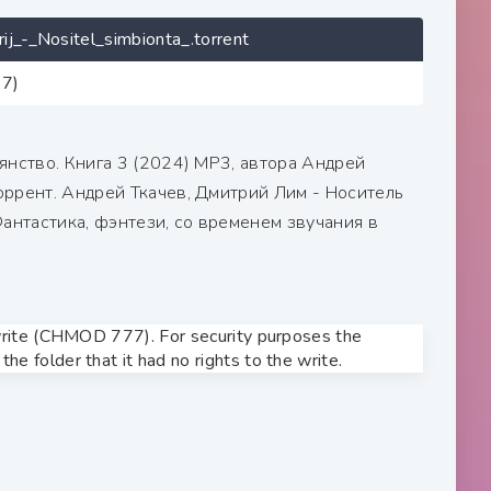
_-_Nositel_simbionta_.torrent
27)
янство. Книга 3 (2024) МР3, автора Андрей
ррент. Андрей Ткачев, Дмитрий Лим - Носитель
антастика, фэнтези, со временем звучания в
o write (CHMOD 777). For security purposes the
he folder that it had no rights to the write.