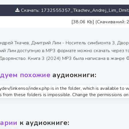
Скачать: 1732555357_Tkachev_Andrej_Lim_Dmitrij
[38.06 Kb] (Скачиваний: 
ндрей Ткачев, Дмитрий Лим - Носитель симбионта 3, Двор
рий Лим доступную в MP3 формате можно скачать через то
 Дворянство. Книга 3 (2024) МР3 была написана в жанре Ф
дуем похожие
аудиокниги:
zydev/linkenso/index.php is in the folder, which is available t
s from these folders is impossible. Change the permissions on t
арии
к аудиокниге: