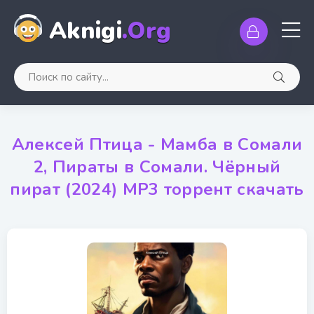
Aknigi
.Org
Алексей Птица - Мамба в Сомали
2, Пираты в Сомали. Чёрный
пират (2024) МР3 торрент скачать