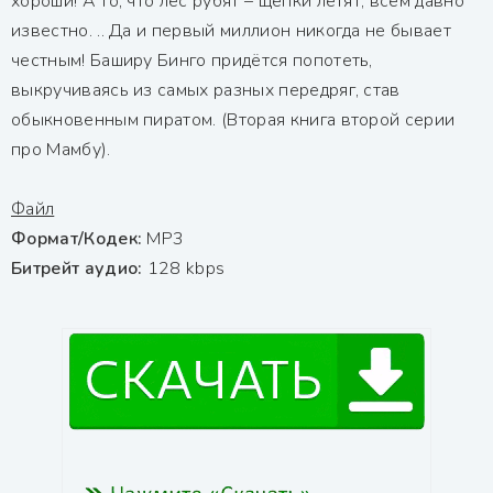
хороши! А то, что лес рубят – щепки летят, всем давно
известно. .. Да и первый миллион никогда не бывает
честным! Баширу Бинго придётся попотеть,
выкручиваясь из самых разных передряг, став
обыкновенным пиратом. (Вторая книга второй серии
про Мамбу).
Файл
Формат/Кодек:
МР3
Битрейт аудио:
128 kbps