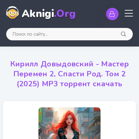
Aknigi
.Org
Кирилл Довыдовский - Мастер
Перемен 2, Спасти Род. Том 2
(2025) МР3 торрент скачать