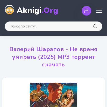
Aknigi
.Org
Валерий Шарапов - Не время
умирать (2025) MP3 торрент
скачать