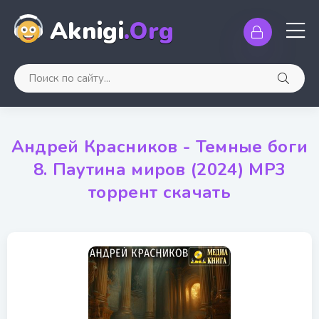
Aknigi
.Org
Андрей Красников - Темные боги
8. Паутина миров (2024) MP3
торрент скачать