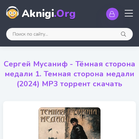
Aknigi
.Org
Сергей Мусаниф - Тёмная сторона
медали 1. Темная сторона медали
(2024) MP3 торрент скачать