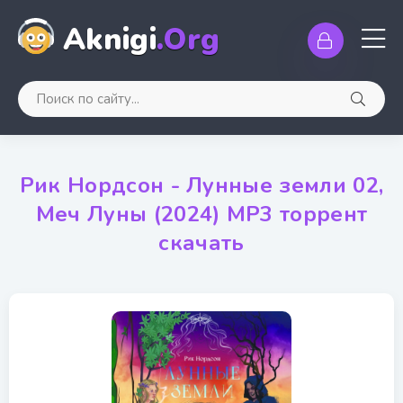
Aknigi
.Org
Рик Нордсон - Лунные земли 02,
Меч Луны (2024) МР3 торрент
скачать