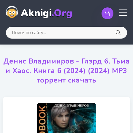
Aknigi
.Org
Денис Владимиров - Глэрд 6, Тьма
и Хаос. Книга 6 (2024) (2024) МР3
торрент скачать