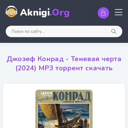
Aknigi
.Org
Джозеф Конрад - Теневая черта
(2024) MP3 торрент скачать