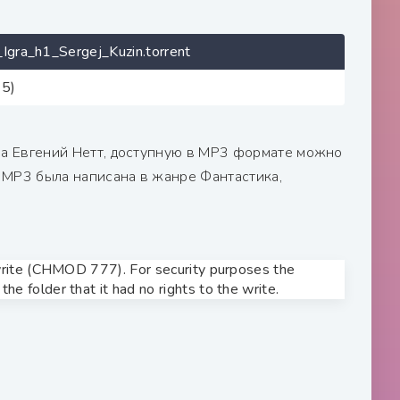
gra_h1_Sergej_Kuzin.torrent
35)
тора Евгений Нетт, доступную в MP3 формате можно
с) МР3 была написана в жанре Фантастика,
o write (CHMOD 777). For security purposes the
he folder that it had no rights to the write.