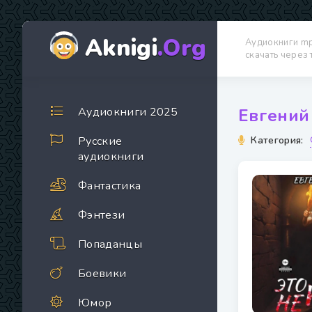
Aknigi
.Org
Аудиокниги m
скачать через
Аудиокниги 2025
Евгений 
Русские
Категория:
аудиокниги
Фантастика
Фэнтези
Попаданцы
Боевики
Юмор