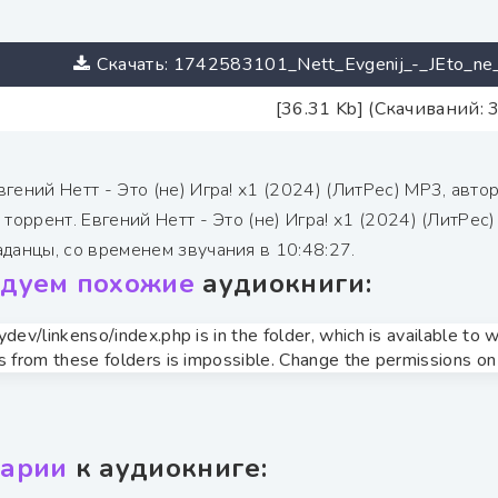
Скачать: 1742583101_Nett_Evgenij_-_JEto_ne_I
[36.31 Kb] (Скачиваний: 
вгений Нетт - Это (не) Игра! х1 (2024) (ЛитРес) МР3, ав
 торрент. Евгений Нетт - Это (не) Игра! х1 (2024) (ЛитРе
аданцы, со временем звучания в 10:48:27.
дуем похожие
аудиокниги:
zydev/linkenso/index.php is in the folder, which is available t
s from these folders is impossible. Change the permissions on t
арии
к аудиокниге: