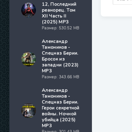
12, Последний
реанорец. Том
XII Часть II
(2025) МР3
Размер: 530.52 MB
Александр
Тамоников -
Спецназ Берии.
Бросок из
западни (2023)
МР3
Размер: 343.66 MB
Александр
Тамоников -
Спецназ Берии.
Герои секретной
войны. Ночной
убийца (2025)
МР3
Размер: 301.43 MB