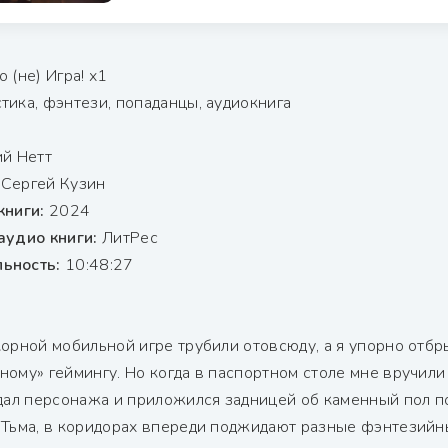
о (не) Игра! х1
тика, фэнтези, попаданцы, аудиокнига
ий Нетт
:
Сергей Кузин
книги:
2024
аудио книги:
ЛитРес
ьность:
10:48:27
корной мобильной игре трубили отовсюду, а я упорно отбр
ному» геймингу. Но когда в паспортном столе мне вручили
здал персонажа и приложился задницей об каменный пол по
 Тьма, в коридорах впереди поджидают разные фэнтезийны