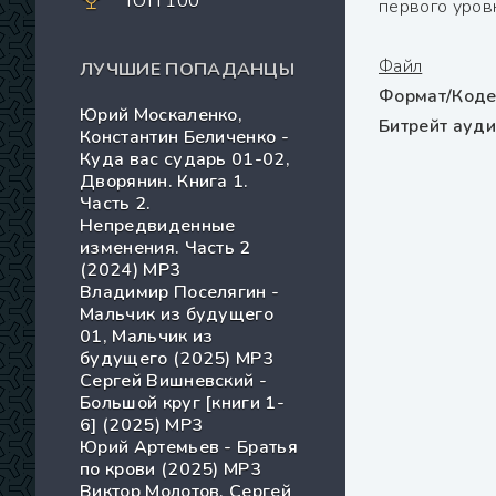
ТОП 100
первого уровн
Файл
ЛУЧШИЕ ПОПАДАНЦЫ
Формат/Коде
Юрий Москаленко,
Битрейт ауд
Константин Беличенко -
Куда вас сударь 01-02,
Дворянин. Книга 1.
Часть 2.
Непредвиденные
изменения. Часть 2
(2024) МР3
Владимир Поселягин -
Мальчик из будущего
01, Мальчик из
будущего (2025) МР3
Сергей Вишневский -
Большой круг [книги 1-
6] (2025) MP3
Юрий Артемьев - Братья
по крови (2025) МР3
Виктор Молотов, Сергей