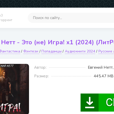
p3
 торрент
Нетт - Это (не) Игра! х1 (2024) (Лит
Фантастика
/
Фэнтези
/
Попаданцы
/
Аудиокниги 2024
/
Русские
Автор:
Евгений Нетт,
Размер:
445.47 MB