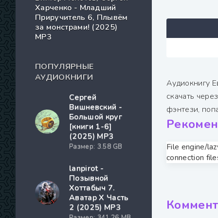
Харченко - Младший
Приручитель 6, Плывём
за монстрами! (2025)
МР3
ПОПУЛЯРНЫЕ
АУДИОКНИГИ
Аудиокнигу Е
скачать через
Сергей
Вишневский -
фэнтези, поп
Большой круг
Рекомен
[книги 1-6]
(2025) MP3
Размер: 3.58 GB
File engine/la
connection file
lanpirot -
Позывной
Хоттабыч 7.
Аватар Х Часть
Коммент
2 (2025) МР3
Размер: 341.26 MB