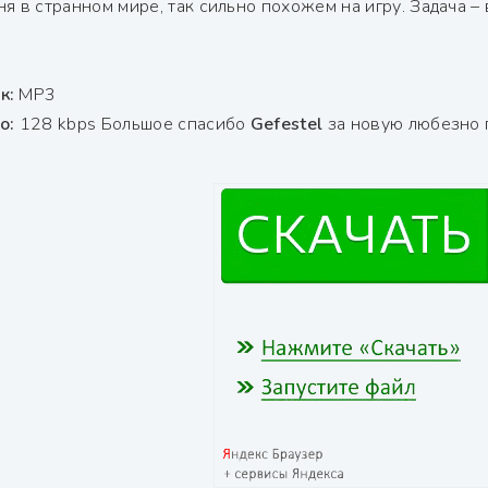
я в странном мире, так сильно похожем на игру. Задача – 
к:
МР3
ио:
128 kbps Большое спасибо
Gefestel
за новую любезно 