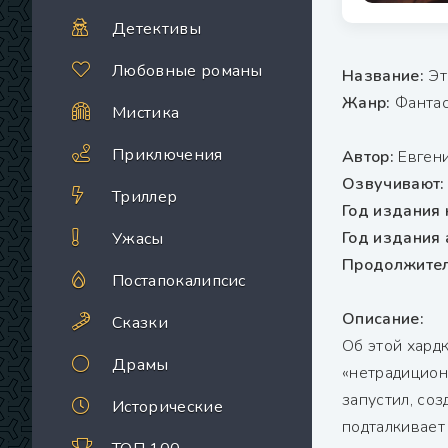
Детективы
Любовные романы
Название:
Эт
Жанр:
Фантас
Мистика
Приключения
Автор:
Евген
Озвучивают
Триллер
Год издания 
Год издания 
Ужасы
Продолжител
Постапокалипсис
Описание:
Сказки
Об этой хард
Драмы
«нетрадицион
запустил, со
Исторические
подталкивает