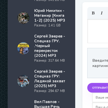
Юрий Никитин -
Мегамир [Книга
1-2] (2025) MP3
Размер: 1.41 GB
Сергей Зверев -
Спецназ ГРУ.
.Черный
перекресток
(2024) МР3
Введите
Размер: 317.64 MB
картинк
Сергей Зверев -
Спецназ ГРУ:
Ледяной захват
(2025) МР3
ОТПРАВИТ
Размер: 294.67 MB
Вел Павлов -
Высшая Речь