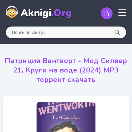
Aknigi
.Org
Патриция Вентворт - Мод Силвер
21, Круги на воде (2024) МР3
торрент скачать