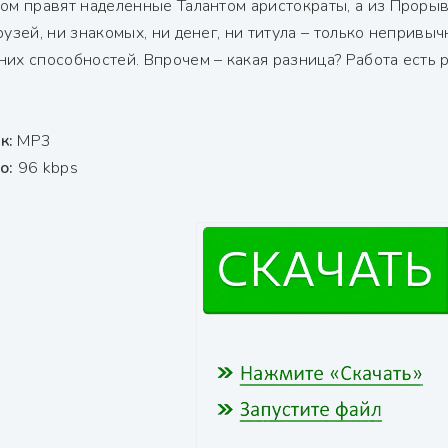
ром правят наделенные Талантом аристократы, а из Прорыв
рузей, ни знакомых, ни денег, ни титула – только неприв
их способностей. Впрочем – какая разница? Работа есть р
к:
МР3
ио:
96 kbps