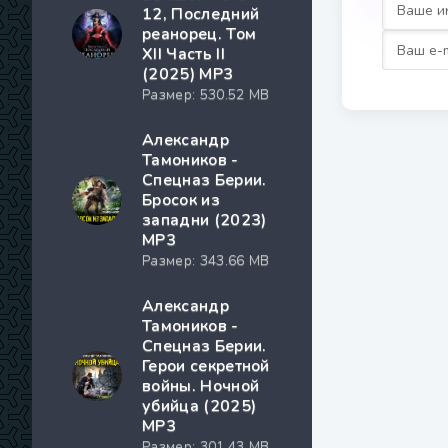
12, Последний
реанорец. Том
XII Часть II
(2025) МР3
Размер: 530.52 MB
Александр
Тамоников -
Спецназ Берии.
Бросок из
западни (2023)
МР3
Размер: 343.66 MB
Александр
Тамоников -
Спецназ Берии.
Герои секретной
войны. Ночной
убийца (2025)
МР3
Размер: 301.43 MB