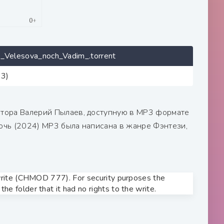
_Velesova_noch_Vadim_.torrent
23)
автора Валерий Пылаев, доступную в MP3 формате
ночь (2024) МР3 была написана в жанре Фэнтези,
o write (CHMOD 777). For security purposes the
he folder that it had no rights to the write.