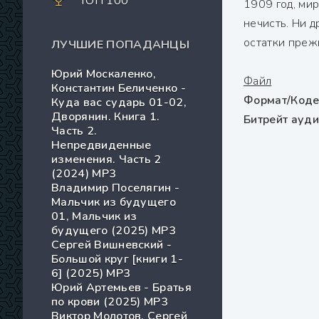
ТОП 100
1909 год, ми
нечисть. Ни д
остатки прежн
ЛУЧШИЕ ПОПАДАНЦЫ
Юрий Москаленко,
Файл
Константин Беличенко -
Формат/Коде
Куда вас сударь 01-02,
Дворянин. Книга 1.
Битрейт ауд
Часть 2.
Непредвиденные
изменения. Часть 2
(2024) МР3
Владимир Поселягин -
Мальчик из будущего
01, Мальчик из
будущего (2025) МР3
Сергей Вишневский -
Большой круг [книги 1-
6] (2025) MP3
Юрий Артемьев - Братья
по крови (2025) МР3
Виктор Молотов, Сергей