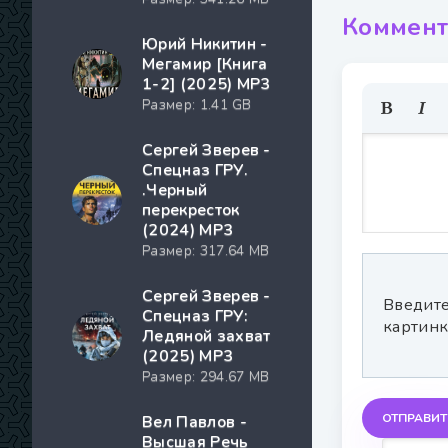
Коммент
Юрий Никитин -
Мегамир [Книга
1-2] (2025) MP3
Размер: 1.41 GB
Сергей Зверев -
Спецназ ГРУ.
.Черный
перекресток
(2024) МР3
Размер: 317.64 MB
Сергей Зверев -
Введите
Спецназ ГРУ:
картинк
Ледяной захват
(2025) МР3
Размер: 294.67 MB
ОТПРАВИТ
Вел Павлов -
Высшая Речь