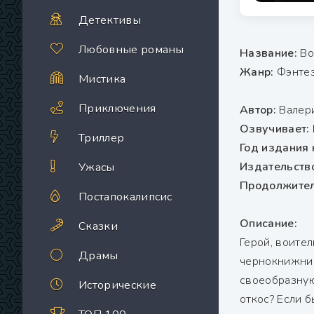
Детективы
Любовные романы
Название:
Во
Жанр:
Фэнтез
Мистика
Приключения
Автор:
Валер
Озвучивает:
Триллер
Год издания 
Издательств
Ужасы
Продолжител
Постапокалипсис
Описание:
Сказки
Герой, воител
Драмы
чернокнижник
своеобразную
Исторические
откос? Если б