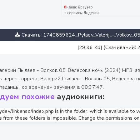
Скачать: 1740859624_Pylaev_Valerij_-_Volkov_05
[29.96 Kb] (Скачиваний: 
алерий Пылаев - Волков 05, Велесова ночь (2024) МР3, 
ь через торрент. Валерий Пылаев - Волков 05, Велесова 
паданцы, со временем звучания в 08:37:47.
дуем похожие
аудиокниги:
zydev/linkenso/index.php is in the folder, which is available t
s from these folders is impossible. Change the permissions on t