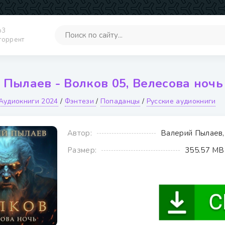
p3
 торрент
Пылаев - Волков 05, Велесова ночь
Аудиокниги 2024
/
Фэнтези
/
Попаданцы
/
Русские аудиокниги
Автор:
Валерий Пылаев,
Размер:
355.57 MB