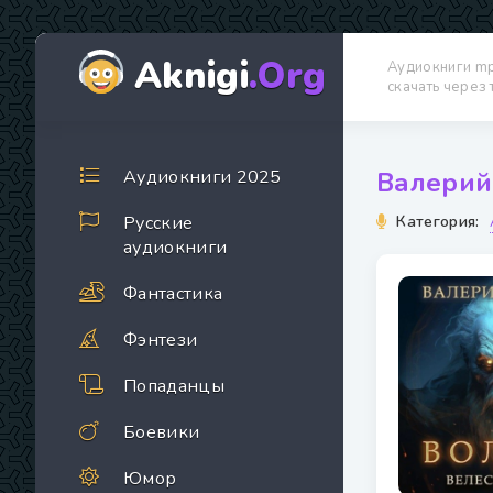
Aknigi
.Org
Аудиокниги m
скачать через
Аудиокниги 2025
Валерий 
Русские
Категория:
аудиокниги
Фантастика
Фэнтези
Попаданцы
Боевики
Юмор