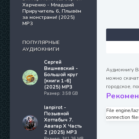
Харченко - Младший
Приручитель 6, Плывём
за монстрами! (2025)
МР3
ПОПУЛЯРНЫЕ
АУДИОКНИГИ
Сергей
Вишневский -
Аудиокнигу В
Большой круг
можно скачат
[книги 1-6]
городское, по
(2025) MP3
Размер: 3.58 GB
Рекомен
lanpirot -
File engine/la
Позывной
connection file
Хоттабыч 7.
Аватар Х Часть
2 (2025) МР3
Размер: 341.26 MB