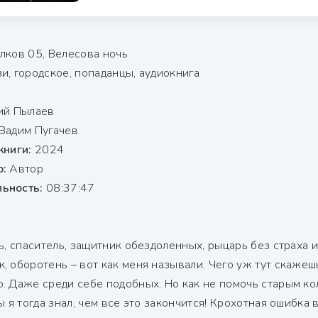
лков 05, Велесова ночь
и, городское, попаданцы, аудиокнига
ий Пылаев
Вадим Пугачев
книги:
2024
о:
Автор
ьность:
08:37:47
ь, спаситель, защитник обездоленных, рыцарь без страха и 
, оборотень – вот как меня называли. Чего уж тут скажеш
. Даже среди себе подобных. Но как не помочь старым кол
ы я тогда знал, чем все это закончится! Крохотная ошибка 