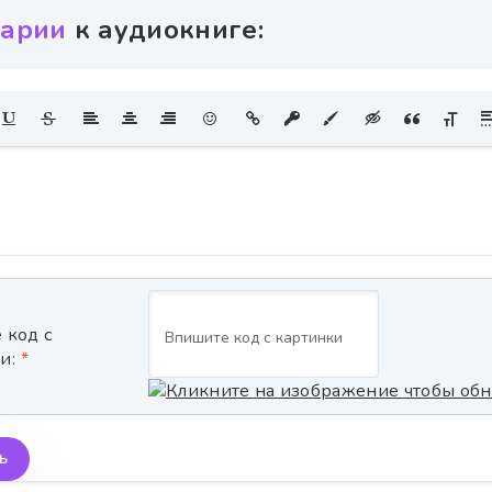
арии
к аудиокниге:
 код с
и:
Ь